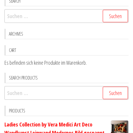
SEARCH
Optionen
Optio
Suchen
können
könne
nach:
auf
auf
der
der
ARCHIVES
Produktseite
Produk
gewählt
gewähl
CART
werden
werde
Es befinden sich keine Produkte im Warenkorb.
SEARCH PRODUCTS
Suchen
nach:
PRODUCTS
Ladies Collection by Vera Medici Art Deco
Wandkunst Leinwand Modernes Bild gespannt