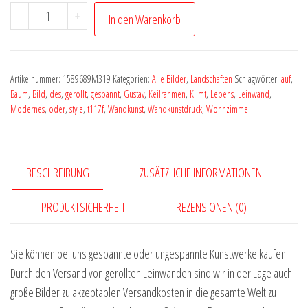
Landschaft
-
+
In den Warenkorb
Bild
art
Kunstwerk
Artikelnummer:
1589689M319
Kategorien:
Alle Bilder
,
Landschaften
Schlagwörter:
auf
,
Baum
Baum
,
Bild
,
des
,
gerollt
,
gespannt
,
Gustav
,
Keilrahmen
,
Klimt
,
Lebens
,
Leinwand
,
Blumen
Modernes
,
oder
,
style
,
t117f
,
Wandkunst
,
Wandkunstdruck
,
Wohnzimme
by
Vera
Medici
BESCHREIBUNG
ZUSÄTZLICHE INFORMATIONEN
M319
Menge
PRODUKTSICHERHEIT
REZENSIONEN (0)
Sie können bei uns gespannte oder ungespannte Kunstwerke kaufen.
Durch den Versand von gerollten Leinwänden sind wir in der Lage auch
große Bilder zu akzeptablen Versandkosten in die gesamte Welt zu