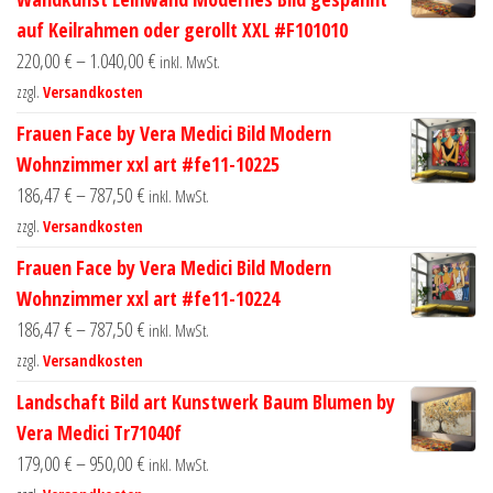
auf Keilrahmen oder gerollt XXL #F101010
220,00
€
–
1.040,00
€
inkl. MwSt.
zzgl.
Versandkosten
Frauen Face by Vera Medici Bild Modern
Wohnzimmer xxl art #fe11-10225
186,47
€
–
787,50
€
inkl. MwSt.
zzgl.
Versandkosten
Frauen Face by Vera Medici Bild Modern
Wohnzimmer xxl art #fe11-10224
186,47
€
–
787,50
€
inkl. MwSt.
zzgl.
Versandkosten
Landschaft Bild art Kunstwerk Baum Blumen by
Vera Medici Tr71040f
179,00
€
–
950,00
€
inkl. MwSt.