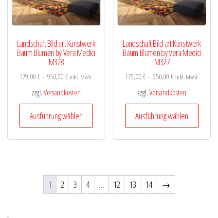
der
der
Produktseite
Produk
gewählt
gewähl
Landschaft Bild art Kunstwerk
Landschaft Bild art Kunstwerk
werden
werde
Baum Blumen by Vera Medici
Baum Blumen by Vera Medici
M328
M327
179,00
€
–
950,00
€
179,00
€
–
950,00
€
inkl. MwSt.
inkl. MwSt.
zzgl.
Versandkosten
zzgl.
Versandkosten
Dieses
Diese
Ausführung wählen
Ausführung wählen
Produkt
Produk
weist
weist
mehrere
mehre
Varianten
Varian
auf.
auf.
1
2
3
4
…
12
13
14
→
Die
Die
Optionen
Optio
können
könne