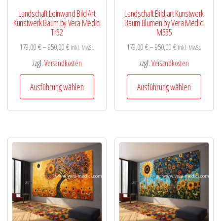
gewähl
werden
Landschaft Leinwand Bild Art
Landschaft Bild art Kunstwerk
werde
Kunstwerk Baum by Vera Medici
Baum Blumen by Vera Medici
Tr52
M335
179,00
€
–
950,00
€
179,00
€
–
950,00
€
inkl. MwSt.
inkl. MwSt.
zzgl.
Versandkosten
zzgl.
Versandkosten
Dieses
Diese
Ausführung wählen
Ausführung wählen
Produkt
Produk
weist
weist
mehrere
mehre
Varianten
Varian
auf.
auf.
Die
Die
Optionen
Optio
können
könne
auf
auf
der
der