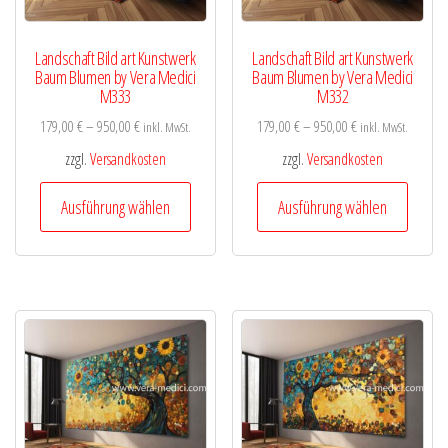
Produktseite
Produk
gewählt
gewähl
Landschaft Bild art Kunstwerk
Landschaft Bild art Kunstwerk
werden
werde
Baum Blumen by Vera Medici
Baum Blumen by Vera Medici
M333
M332
179,00
€
–
950,00
€
179,00
€
–
950,00
€
inkl. MwSt.
inkl. MwSt.
zzgl.
Versandkosten
zzgl.
Versandkosten
Dieses
Diese
Ausführung wählen
Ausführung wählen
Produkt
Produk
weist
weist
mehrere
mehre
Varianten
Varian
auf.
auf.
Die
Die
Optionen
Optio
können
könne
auf
auf