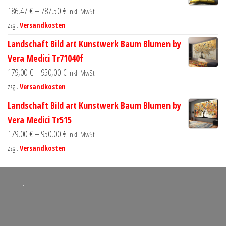
186,47
€
–
787,50
€
inkl. MwSt.
zzgl.
Versandkosten
Landschaft Bild art Kunstwerk Baum Blumen by
Vera Medici Tr71040f
179,00
€
–
950,00
€
inkl. MwSt.
zzgl.
Versandkosten
Landschaft Bild art Kunstwerk Baum Blumen by
Vera Medici Tr515
179,00
€
–
950,00
€
inkl. MwSt.
zzgl.
Versandkosten
.