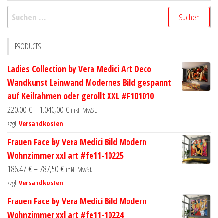
Suchen
nach:
PRODUCTS
Ladies Collection by Vera Medici Art Deco
Wandkunst Leinwand Modernes Bild gespannt
auf Keilrahmen oder gerollt XXL #F101010
220,00
€
–
1.040,00
€
inkl. MwSt.
zzgl.
Versandkosten
Frauen Face by Vera Medici Bild Modern
Wohnzimmer xxl art #fe11-10225
186,47
€
–
787,50
€
inkl. MwSt.
zzgl.
Versandkosten
Frauen Face by Vera Medici Bild Modern
Wohnzimmer xxl art #fe11-10224