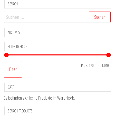
SEARCH
auf
auf
der
der
Suchen
Produktseite
Produk
nach:
gewählt
gewähl
ARCHIVES
werden
werde
FILTER BY PRICE
Mi
Ma
Preis:
170 €
—
1.040 €
Filter
Pr
Pr
CART
Es befinden sich keine Produkte im Warenkorb.
SEARCH PRODUCTS