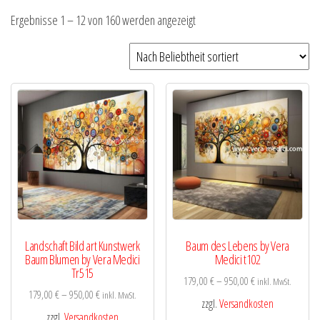
Nach
Ergebnisse 1 – 12 von 160 werden angezeigt
Beliebtheit
sortiert
Landschaft Bild art Kunstwerk
Baum des Lebens by Vera
Baum Blumen by Vera Medici
Medici t102
Tr515
179,00
€
–
950,00
€
inkl. MwSt.
179,00
€
–
950,00
€
inkl. MwSt.
zzgl.
Versandkosten
zzgl.
Versandkosten