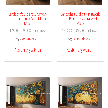
Produktseite
Produk
gewählt
gewähl
Landschaft Bild art Kunstwerk
Landschaft Bild art Kunstwerk
werden
werde
Baum Blumen by Vera Medici
Baum Blumen by Vera Medici
M333
M332
179,00
€
–
950,00
€
179,00
€
–
950,00
€
inkl. MwSt.
inkl. MwSt.
zzgl.
Versandkosten
zzgl.
Versandkosten
Dieses
Diese
Ausführung wählen
Ausführung wählen
Produkt
Produk
weist
weist
mehrere
mehre
Varianten
Varian
auf.
auf.
Die
Die
Optionen
Optio
können
könne
auf
auf