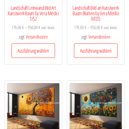
gewähl
werden
Landschaft Leinwand Bild Art
Landschaft Bild art Kunstwerk
werde
Kunstwerk Baum by Vera Medici
Baum Blumen by Vera Medici
Tr52
M335
179,00
€
–
950,00
€
179,00
€
–
950,00
€
inkl. MwSt.
inkl. MwSt.
zzgl.
Versandkosten
zzgl.
Versandkosten
Dieses
Diese
Ausführung wählen
Ausführung wählen
Produkt
Produk
weist
weist
mehrere
mehre
Varianten
Varian
auf.
auf.
Die
Die
Optionen
Optio
können
könne
auf
auf
der
der