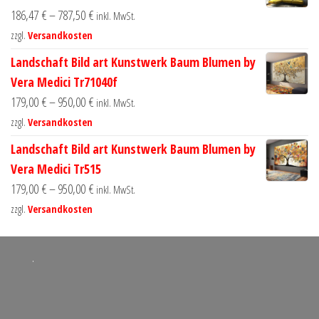
186,47
€
–
787,50
€
inkl. MwSt.
zzgl.
Versandkosten
Landschaft Bild art Kunstwerk Baum Blumen by
Vera Medici Tr71040f
179,00
€
–
950,00
€
inkl. MwSt.
zzgl.
Versandkosten
Landschaft Bild art Kunstwerk Baum Blumen by
Vera Medici Tr515
179,00
€
–
950,00
€
inkl. MwSt.
zzgl.
Versandkosten
.