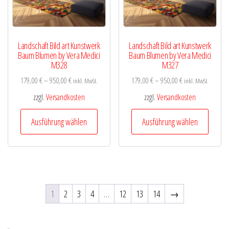
der
der
Produktseite
Produk
gewählt
gewähl
Landschaft Bild art Kunstwerk
Landschaft Bild art Kunstwerk
werden
werde
Baum Blumen by Vera Medici
Baum Blumen by Vera Medici
M328
M327
179,00
€
–
950,00
€
179,00
€
–
950,00
€
inkl. MwSt.
inkl. MwSt.
zzgl.
Versandkosten
zzgl.
Versandkosten
Dieses
Diese
Ausführung wählen
Ausführung wählen
Produkt
Produk
weist
weist
mehrere
mehre
Varianten
Varian
auf.
auf.
1
2
3
4
…
12
13
14
→
Die
Die
Optionen
Optio
können
könne