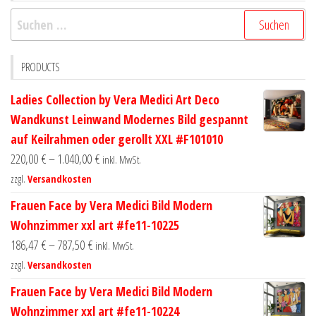
Suchen
nach:
PRODUCTS
Ladies Collection by Vera Medici Art Deco
Wandkunst Leinwand Modernes Bild gespannt
auf Keilrahmen oder gerollt XXL #F101010
220,00
€
–
1.040,00
€
inkl. MwSt.
zzgl.
Versandkosten
Frauen Face by Vera Medici Bild Modern
Wohnzimmer xxl art #fe11-10225
186,47
€
–
787,50
€
inkl. MwSt.
zzgl.
Versandkosten
Frauen Face by Vera Medici Bild Modern
Wohnzimmer xxl art #fe11-10224