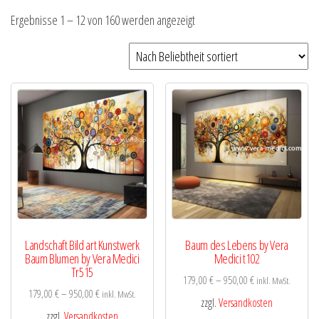
Nach
Ergebnisse 1 – 12 von 160 werden angezeigt
Beliebtheit
sortiert
Landschaft Bild art Kunstwerk
Baum des Lebens by Vera
Baum Blumen by Vera Medici
Medici t102
Tr515
179,00
€
–
950,00
€
inkl. MwSt.
179,00
€
–
950,00
€
inkl. MwSt.
zzgl.
Versandkosten
zzgl.
Versandkosten