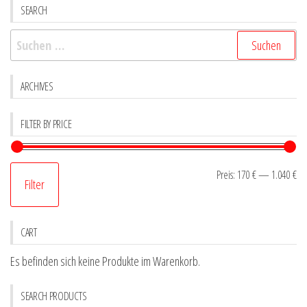
SEARCH
auf
auf
der
der
Suchen
Produktseite
Produk
nach:
gewählt
gewähl
ARCHIVES
werden
werde
FILTER BY PRICE
Mi
Ma
Preis:
170 €
—
1.040 €
Filter
Pr
Pr
CART
Es befinden sich keine Produkte im Warenkorb.
SEARCH PRODUCTS