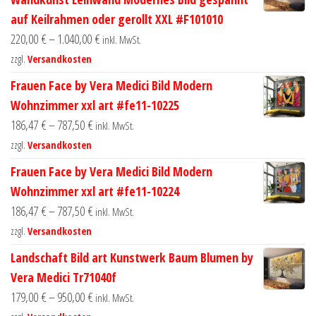
auf Keilrahmen oder gerollt XXL #F101010
220,00
€
–
1.040,00
€
inkl. MwSt.
zzgl.
Versandkosten
Frauen Face by Vera Medici Bild Modern
Wohnzimmer xxl art #fe11-10225
186,47
€
–
787,50
€
inkl. MwSt.
zzgl.
Versandkosten
Frauen Face by Vera Medici Bild Modern
Wohnzimmer xxl art #fe11-10224
186,47
€
–
787,50
€
inkl. MwSt.
zzgl.
Versandkosten
Landschaft Bild art Kunstwerk Baum Blumen by
Vera Medici Tr71040f
179,00
€
–
950,00
€
inkl. MwSt.