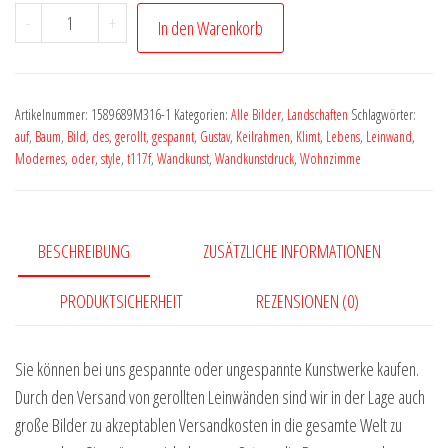
Landschaft
-
+
In den Warenkorb
Bild
art
Kunstwerk
Artikelnummer:
1589689M316-1
Kategorien:
Alle Bilder
,
Landschaften
Schlagwörter:
Baum
auf
,
Baum
,
Bild
,
des
,
gerollt
,
gespannt
,
Gustav
,
Keilrahmen
,
Klimt
,
Lebens
,
Leinwand
,
Blumen
Modernes
,
oder
,
style
,
t117f
,
Wandkunst
,
Wandkunstdruck
,
Wohnzimme
by
Vera
Medici
BESCHREIBUNG
ZUSÄTZLICHE INFORMATIONEN
M318
Menge
PRODUKTSICHERHEIT
REZENSIONEN (0)
Sie können bei uns gespannte oder ungespannte Kunstwerke kaufen.
Durch den Versand von gerollten Leinwänden sind wir in der Lage auch
große Bilder zu akzeptablen Versandkosten in die gesamte Welt zu