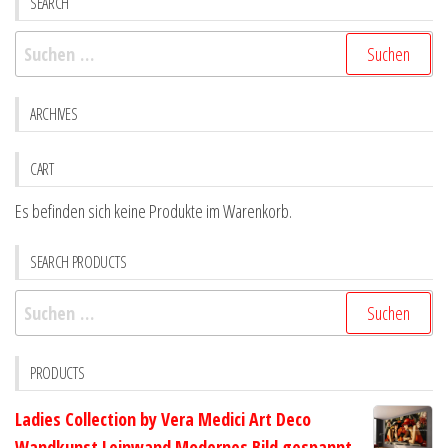
SEARCH
Optionen
Optio
Suchen
können
könne
nach:
auf
auf
der
der
ARCHIVES
Produktseite
Produk
gewählt
gewähl
CART
werden
werde
Es befinden sich keine Produkte im Warenkorb.
SEARCH PRODUCTS
Suchen
nach:
PRODUCTS
Ladies Collection by Vera Medici Art Deco
Wandkunst Leinwand Modernes Bild gespannt