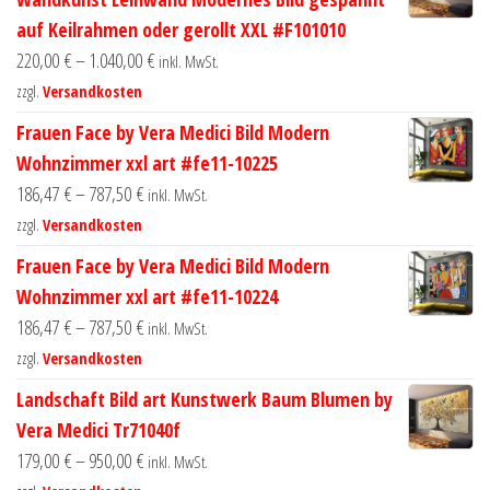
auf Keilrahmen oder gerollt XXL #F101010
220,00
€
–
1.040,00
€
inkl. MwSt.
zzgl.
Versandkosten
Frauen Face by Vera Medici Bild Modern
Wohnzimmer xxl art #fe11-10225
186,47
€
–
787,50
€
inkl. MwSt.
zzgl.
Versandkosten
Frauen Face by Vera Medici Bild Modern
Wohnzimmer xxl art #fe11-10224
186,47
€
–
787,50
€
inkl. MwSt.
zzgl.
Versandkosten
Landschaft Bild art Kunstwerk Baum Blumen by
Vera Medici Tr71040f
179,00
€
–
950,00
€
inkl. MwSt.