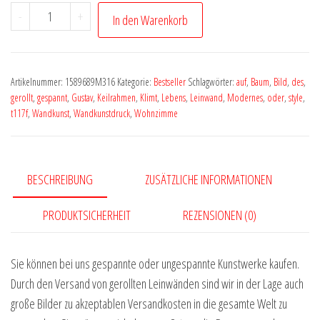
Landschaft
-
+
In den Warenkorb
Bild
art
Kunstwerk
Artikelnummer:
1589689M316
Kategorie:
Bestseller
Schlagwörter:
auf
,
Baum
,
Bild
,
des
,
Baum
gerollt
,
gespannt
,
Gustav
,
Keilrahmen
,
Klimt
,
Lebens
,
Leinwand
,
Modernes
,
oder
,
style
,
Blumen
t117f
,
Wandkunst
,
Wandkunstdruck
,
Wohnzimme
by
Vera
Medici
BESCHREIBUNG
ZUSÄTZLICHE INFORMATIONEN
M316
Menge
PRODUKTSICHERHEIT
REZENSIONEN (0)
Sie können bei uns gespannte oder ungespannte Kunstwerke kaufen.
Durch den Versand von gerollten Leinwänden sind wir in der Lage auch
große Bilder zu akzeptablen Versandkosten in die gesamte Welt zu