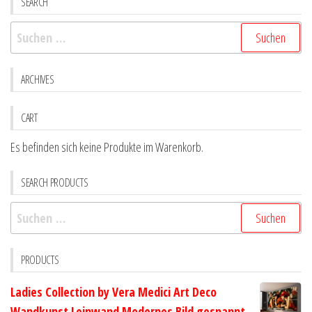
SEARCH
Optionen
Optio
Suchen
können
könne
nach:
auf
auf
der
der
ARCHIVES
Produktseite
Produk
gewählt
gewähl
CART
werden
werde
Es befinden sich keine Produkte im Warenkorb.
SEARCH PRODUCTS
Suchen
nach:
PRODUCTS
Ladies Collection by Vera Medici Art Deco
Wandkunst Leinwand Modernes Bild gespannt