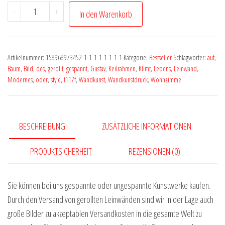
Landschaft
-
+
In den Warenkorb
Bild
art
Kunstwerk
Artikelnummer:
158968973452-1-1-1-1-1-1-1-1
Kategorie:
Bestseller
Schlagwörter:
auf
,
Baum
Baum
,
Bild
,
des
,
gerollt
,
gespannt
,
Gustav
,
Keilrahmen
,
Klimt
,
Lebens
,
Leinwand
,
Blumen
Modernes
,
oder
,
style
,
t117f
,
Wandkunst
,
Wandkunstdruck
,
Wohnzimme
by
Vera
Medici
BESCHREIBUNG
ZUSÄTZLICHE INFORMATIONEN
M311
Menge
PRODUKTSICHERHEIT
REZENSIONEN (0)
Sie können bei uns gespannte oder ungespannte Kunstwerke kaufen.
Durch den Versand von gerollten Leinwänden sind wir in der Lage auch
große Bilder zu akzeptablen Versandkosten in die gesamte Welt zu