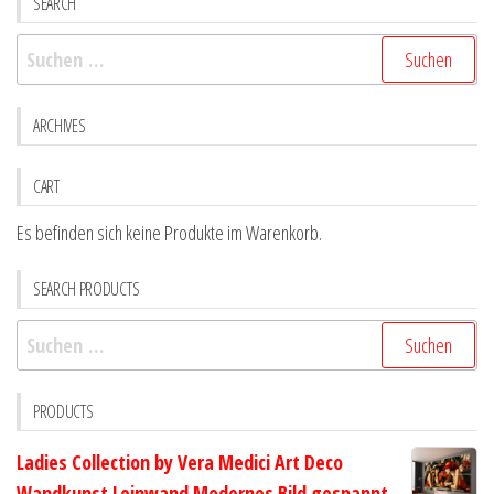
SEARCH
Optionen
Optio
Suchen
können
könne
nach:
auf
auf
der
der
ARCHIVES
Produktseite
Produk
gewählt
gewähl
CART
werden
werde
Es befinden sich keine Produkte im Warenkorb.
SEARCH PRODUCTS
Suchen
nach:
PRODUCTS
Ladies Collection by Vera Medici Art Deco
Wandkunst Leinwand Modernes Bild gespannt