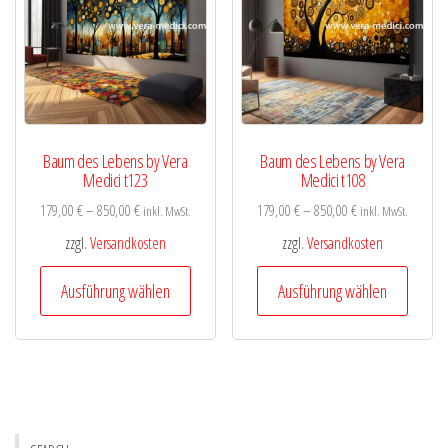
Optionen
Optio
können
könne
auf
auf
der
der
Produktseite
Produk
gewählt
gewähl
Baum des Lebens by Vera
Baum des Lebens by Vera
werden
werde
Medici t123
Medici t108
179,00
€
–
850,00
€
179,00
€
–
850,00
€
inkl. MwSt.
inkl. MwSt.
zzgl.
Versandkosten
zzgl.
Versandkosten
Dieses
Diese
Ausführung wählen
Ausführung wählen
Produkt
Produk
weist
weist
mehrere
mehre
Varianten
Varian
auf.
auf.
Die
Die