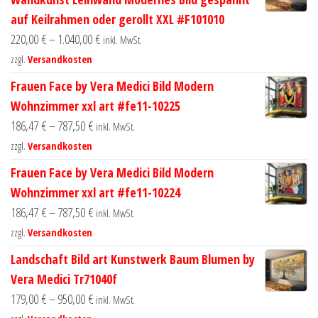
auf Keilrahmen oder gerollt XXL #F101010
220,00
€
–
1.040,00
€
inkl. MwSt.
zzgl.
Versandkosten
Frauen Face by Vera Medici Bild Modern
Wohnzimmer xxl art #fe11-10225
186,47
€
–
787,50
€
inkl. MwSt.
zzgl.
Versandkosten
Frauen Face by Vera Medici Bild Modern
Wohnzimmer xxl art #fe11-10224
186,47
€
–
787,50
€
inkl. MwSt.
zzgl.
Versandkosten
Landschaft Bild art Kunstwerk Baum Blumen by
Vera Medici Tr71040f
179,00
€
–
950,00
€
inkl. MwSt.