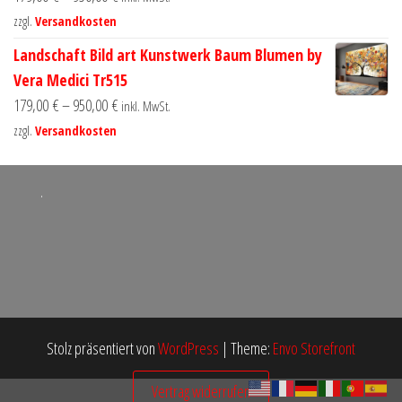
zzgl.
Versandkosten
Landschaft Bild art Kunstwerk Baum Blumen by
Vera Medici Tr515
179,00
€
–
950,00
€
inkl. MwSt.
zzgl.
Versandkosten
.
Stolz präsentiert von
WordPress
|
Theme:
Envo Storefront
Vertrag widerrufen