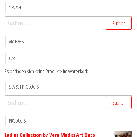
Die
Die
SEARCH
Optionen
Optio
Suchen
können
könne
nach:
auf
auf
der
der
ARCHIVES
Produktseite
Produk
gewählt
gewähl
CART
werden
werde
Es befinden sich keine Produkte im Warenkorb.
SEARCH PRODUCTS
Suchen
nach:
PRODUCTS
Ladies Collection by Vera Medici Art Deco