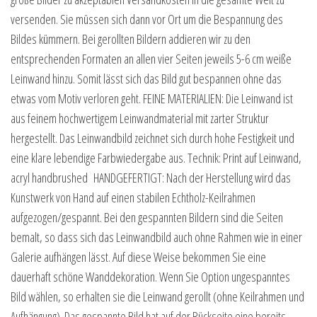
versenden. Sie müssen sich dann vor Ort um die Bespannung des
Bildes kümmern. Bei gerollten Bildern addieren wir zu den
entsprechenden Formaten an allen vier Seiten jeweils 5-6 cm weiße
Leinwand hinzu. Somit lässt sich das Bild gut bespannen ohne das
etwas vom Motiv verloren geht. FEINE MATERIALIEN: Die Leinwand ist
aus feinem hochwertigem Leinwandmaterial mit zarter Struktur
hergestellt. Das Leinwandbild zeichnet sich durch hohe Festigkeit und
eine klare lebendige Farbwiedergabe aus. Technik: Print auf Leinwand,
acryl handbrushed HANDGEFERTIGT: Nach der Herstellung wird das
Kunstwerk von Hand auf einen stabilen Echtholz-Keilrahmen
aufgezogen/gespannt. Bei den gespannten Bildern sind die Seiten
bemalt, so dass sich das Leinwandbild auch ohne Rahmen wie in einer
Galerie aufhängen lässt. Auf diese Weise bekommen Sie eine
dauerhaft schöne Wanddekoration. Wenn Sie Option ungespanntes
Bild wählen, so erhalten sie die Leinwand gerollt (ohne Keilrahmen und
Aufhängung). Das gespannte Bild hat auf der Rückseite eine bereits