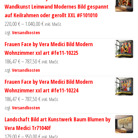
Wandkunst Leinwand Modernes Bild gespannt
auf Keilrahmen oder gerollt XXL #F101010
220,00
€
–
1.040,00
€
inkl. MwSt.
zzgl.
Versandkosten
Frauen Face by Vera Medici Bild Modern
Wohnzimmer xxl art #fe11-10225
186,47
€
–
787,50
€
inkl. MwSt.
zzgl.
Versandkosten
Frauen Face by Vera Medici Bild Modern
Wohnzimmer xxl art #fe11-10224
186,47
€
–
787,50
€
inkl. MwSt.
zzgl.
Versandkosten
Landschaft Bild art Kunstwerk Baum Blumen by
Vera Medici Tr71040f
179,00
€
–
950,00
€
inkl. MwSt.