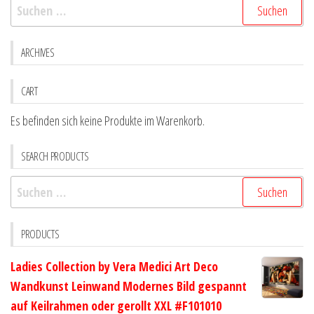
Suchen
können
könne
nach:
auf
auf
der
der
ARCHIVES
Produktseite
Produk
gewählt
gewähl
CART
werden
werde
Es befinden sich keine Produkte im Warenkorb.
SEARCH PRODUCTS
Suchen
nach:
PRODUCTS
Ladies Collection by Vera Medici Art Deco
Wandkunst Leinwand Modernes Bild gespannt
auf Keilrahmen oder gerollt XXL #F101010