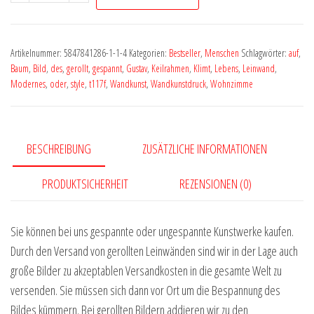
Face
Portrait
POP
Artikelnummer:
5847841286-1-1-4
Kategorien:
Bestseller
,
Menschen
Schlagwörter:
auf
,
ART
Baum
,
Bild
,
des
,
gerollt
,
gespannt
,
Gustav
,
Keilrahmen
,
Klimt
,
Lebens
,
Leinwand
,
xxlart
Modernes
,
oder
,
style
,
t117f
,
Wandkunst
,
Wandkunstdruck
,
Wohnzimme
by
Vera
Medici
BESCHREIBUNG
ZUSÄTZLICHE INFORMATIONEN
#s228
Menge
PRODUKTSICHERHEIT
REZENSIONEN (0)
Sie können bei uns gespannte oder ungespannte Kunstwerke kaufen.
Durch den Versand von gerollten Leinwänden sind wir in der Lage auch
große Bilder zu akzeptablen Versandkosten in die gesamte Welt zu
versenden. Sie müssen sich dann vor Ort um die Bespannung des
Bildes kümmern. Bei gerollten Bildern addieren wir zu den