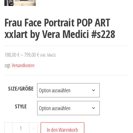
Frau Face Portrait POP ART
xxlart by Vera Medici #s228
188,00
€
–
799,00
€
inkl. MwSt.
zzgl.
Versandkosten
SIZE/GRÖßE
STYLE
Frau
-
+
In den Warenkorb