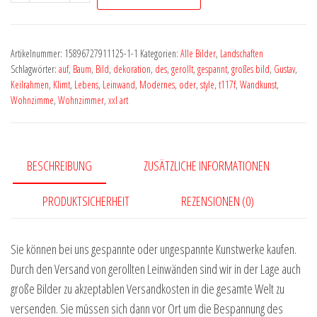
Landschaft
Natur
Blumen
Artikelnummer:
15896727911125-1-1
Kategorien:
Alle Bilder
,
Landschaften
by
Schlagwörter:
auf
,
Baum
,
Bild
,
dekoration
,
des
,
gerollt
,
gespannt
,
großes bild
,
Gustav
,
Vera
Keilrahmen
,
Klimt
,
Lebens
,
Leinwand
,
Modernes
,
oder
,
style
,
t117f
,
Wandkunst
,
Wohnzimme
,
Wohnzimmer
,
xxl art
Medici
l1128
Menge
BESCHREIBUNG
ZUSÄTZLICHE INFORMATIONEN
PRODUKTSICHERHEIT
REZENSIONEN (0)
Sie können bei uns gespannte oder ungespannte Kunstwerke kaufen.
Durch den Versand von gerollten Leinwänden sind wir in der Lage auch
große Bilder zu akzeptablen Versandkosten in die gesamte Welt zu
versenden. Sie müssen sich dann vor Ort um die Bespannung des