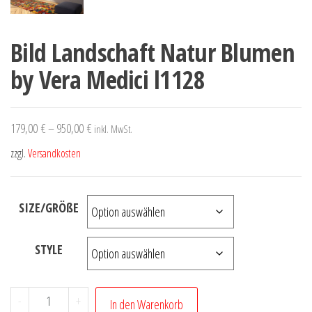
Bild Landschaft Natur Blumen
by Vera Medici l1128
179,00
€
–
950,00
€
inkl. MwSt.
zzgl.
Versandkosten
SIZE/GRÖßE
STYLE
Bild
-
+
In den Warenkorb