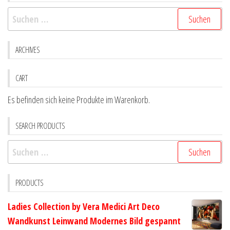
Optionen
Optio
Suchen
können
könne
nach:
auf
auf
der
der
ARCHIVES
Produktseite
Produk
gewählt
gewähl
CART
werden
werde
Es befinden sich keine Produkte im Warenkorb.
SEARCH PRODUCTS
Suchen
nach:
PRODUCTS
Ladies Collection by Vera Medici Art Deco
Wandkunst Leinwand Modernes Bild gespannt