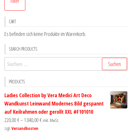
Filter
Pr
Pr
CART
Es befinden sich keine Produkte im Warenkorb.
SEARCH PRODUCTS
Suchen
nach:
PRODUCTS
Ladies Collection by Vera Medici Art Deco
Wandkunst Leinwand Modernes Bild gespannt
auf Keilrahmen oder gerollt XXL #F101010
220,00
€
–
1.040,00
€
inkl. MwSt.
zzgl.
Versandkosten