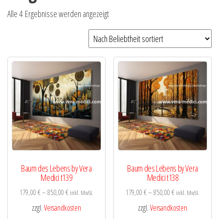
Nach
Alle 4 Ergebnisse werden angezeigt
Beliebtheit
sortiert
Baum des Lebens by Vera
Baum des Lebens by Vera
Medici t139
Medici t138
179,00
€
–
850,00
€
179,00
€
–
850,00
€
inkl. MwSt.
inkl. MwSt.
zzgl.
Versandkosten
zzgl.
Versandkosten