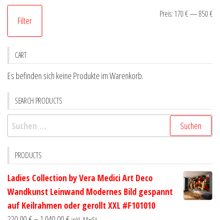
Mi
Ma
Preis:
170 €
—
850 €
Filter
Pr
Pr
CART
Es befinden sich keine Produkte im Warenkorb.
SEARCH PRODUCTS
Suchen
nach:
PRODUCTS
Ladies Collection by Vera Medici Art Deco
Wandkunst Leinwand Modernes Bild gespannt
auf Keilrahmen oder gerollt XXL #F101010
220,00
€
–
1.040,00
€
inkl. MwSt.