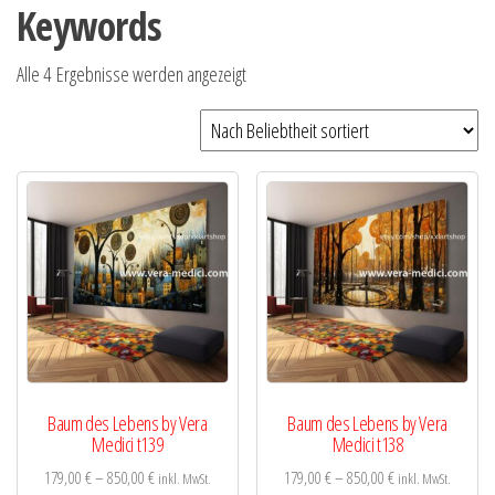
Keywords
Nach
Alle 4 Ergebnisse werden angezeigt
Beliebtheit
sortiert
Baum des Lebens by Vera
Baum des Lebens by Vera
Medici t139
Medici t138
179,00
€
–
850,00
€
179,00
€
–
850,00
€
inkl. MwSt.
inkl. MwSt.