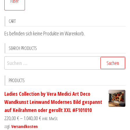
Filter
Pr
Pr
CART
Es befinden sich keine Produkte im Warenkorb.
SEARCH PRODUCTS
Suchen
nach:
PRODUCTS
Ladies Collection by Vera Medici Art Deco
Wandkunst Leinwand Modernes Bild gespannt
auf Keilrahmen oder gerollt XXL #F101010
220,00
€
–
1.040,00
€
inkl. MwSt.
zzgl.
Versandkosten