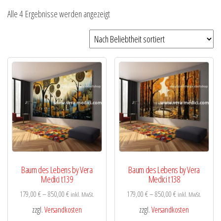
Nach
Alle 4 Ergebnisse werden angezeigt
Beliebtheit
sortiert
Baum des Lebens by Vera
Baum des Lebens by Vera
Medici t139
Medici t138
179,00
€
–
850,00
€
179,00
€
–
850,00
€
inkl. MwSt.
inkl. MwSt.
zzgl.
Versandkosten
zzgl.
Versandkosten