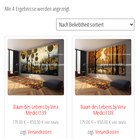
Nach
Alle 4 Ergebnisse werden angezeigt
Beliebtheit
sortiert
Baum des Lebens by Vera
Baum des Lebens by Vera
Medici t139
Medici t138
179,00
€
–
850,00
€
179,00
€
–
850,00
€
inkl. MwSt.
inkl. MwSt.
zzgl.
Versandkosten
zzgl.
Versandkosten