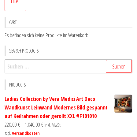
Filter
Pr
Pr
CART
Es befinden sich keine Produkte im Warenkorb.
SEARCH PRODUCTS
Suchen
nach:
PRODUCTS
Ladies Collection by Vera Medici Art Deco
Wandkunst Leinwand Modernes Bild gespannt
auf Keilrahmen oder gerollt XXL #F101010
220,00
€
–
1.040,00
€
inkl. MwSt.
zzgl.
Versandkosten