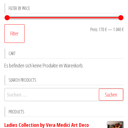
FILTER BY PRICE
Mi
Ma
Preis:
170 €
—
1.040 €
Filter
Pr
Pr
CART
Es befinden sich keine Produkte im Warenkorb.
SEARCH PRODUCTS
Suchen
nach:
PRODUCTS
Ladies Collection by Vera Medici Art Deco