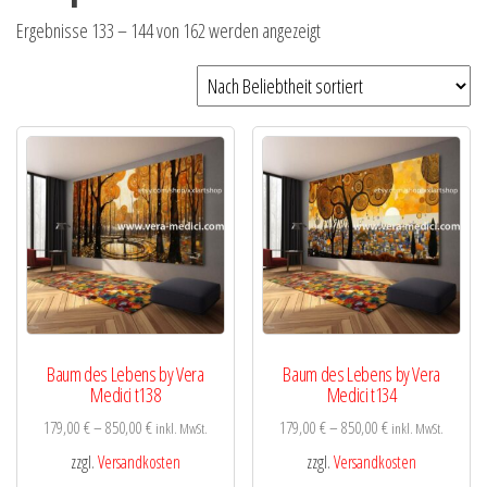
Nach
Ergebnisse 133 – 144 von 162 werden angezeigt
Beliebtheit
sortiert
Baum des Lebens by Vera
Baum des Lebens by Vera
Medici t138
Medici t134
179,00
€
–
850,00
€
179,00
€
–
850,00
€
inkl. MwSt.
inkl. MwSt.
zzgl.
Versandkosten
zzgl.
Versandkosten