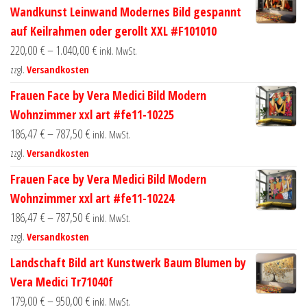
Wandkunst Leinwand Modernes Bild gespannt
auf Keilrahmen oder gerollt XXL #F101010
220,00
€
–
1.040,00
€
inkl. MwSt.
zzgl.
Versandkosten
Frauen Face by Vera Medici Bild Modern
Wohnzimmer xxl art #fe11-10225
186,47
€
–
787,50
€
inkl. MwSt.
zzgl.
Versandkosten
Frauen Face by Vera Medici Bild Modern
Wohnzimmer xxl art #fe11-10224
186,47
€
–
787,50
€
inkl. MwSt.
zzgl.
Versandkosten
Landschaft Bild art Kunstwerk Baum Blumen by
Vera Medici Tr71040f
179,00
€
–
950,00
€
inkl. MwSt.